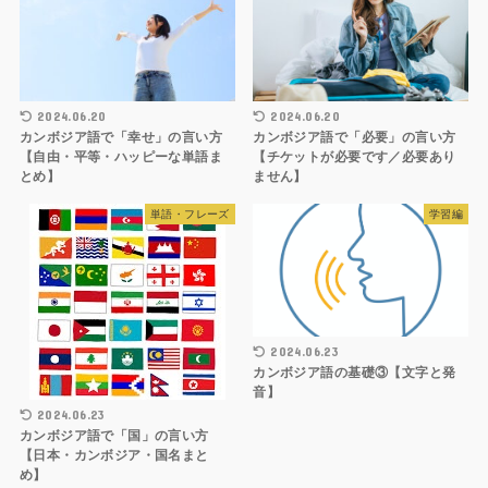
2024.06.20
2024.06.20
カンボジア語で「幸せ」の言い方
カンボジア語で「必要」の言い方
【自由・平等・ハッピーな単語ま
【チケットが必要です／必要あり
とめ】
ません】
単語・フレーズ
学習編
2024.06.23
カンボジア語の基礎③【文字と発
音】
2024.06.23
カンボジア語で「国」の言い方
【日本・カンボジア・国名まと
め】