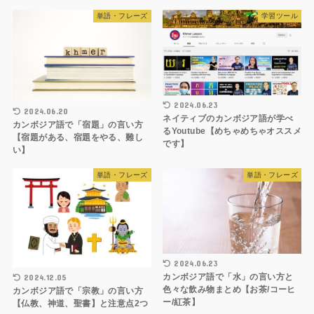
単語・フレーズ
学習ツール
2024.06.23
2024.06.20
ネイティブのカンボジア語が学べ
カンボジア語で「宿題」の言い方
るYoutube【めちゃめちゃオススメ
【宿題がある、宿題をやる、難し
です】
い】
単語・フレーズ
単語・フレーズ
2024.06.23
カンボジア語で「水」の言い方と
2024.12.05
色々な飲み物まとめ【お茶/コーヒ
カンボジア語で「宗教」の言い方
ー/紅茶】
【仏教、神道、聖書】と注意点2つ