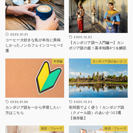
2025.01.21
2025.12.03
コーヒー大好きな私が本当に美味
【カンボジア語〜入門編〜】カン
しかったノンカフェインコーヒー3
ボジア語の超！基本知識4つを解説
選
学習編
カンボジア語のあいさつ
2026.01.06
2025.12.24
カンボジア語を一から学習したい
初対面でよく使う！カンボジア語
方はこちら
（クメール語）のあいさつ13選
【保存版】
単語・フレーズ
単語・フレーズ