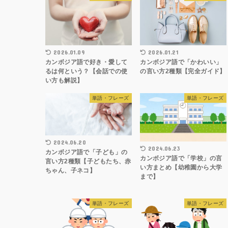
2026.01.09
2026.01.21
カンボジア語で好き・愛して
カンボジア語で「かわいい」
るは何という？【会話での使
の言い方2種類【完全ガイド】
い方も解説】
単語・フレーズ
単語・フレーズ
2024.06.20
2024.06.23
カンボジア語で「子ども」の
カンボジア語で「学校」の言
言い方2種類【子どもたち、赤
い方まとめ【幼稚園から大学
ちゃん、子ネコ】
まで】
単語・フレーズ
単語・フレーズ