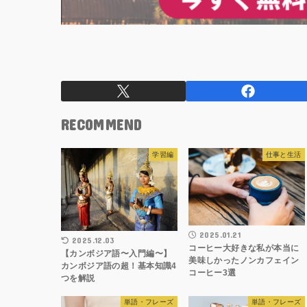
RECOMMEND
学習編
仕事と生活
2025.01.21
2025.12.03
コーヒー大好きな私が本当に
【カンボジア語〜入門編〜】
美味しかったノンカフェイン
カンボジア語の超！基本知識4
コーヒー3選
つを解説
単語・フレーズ
単語・フレーズ