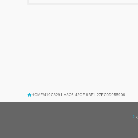
HOME
419C8291-A8C6-42CF-8BF1-27EC0D955906