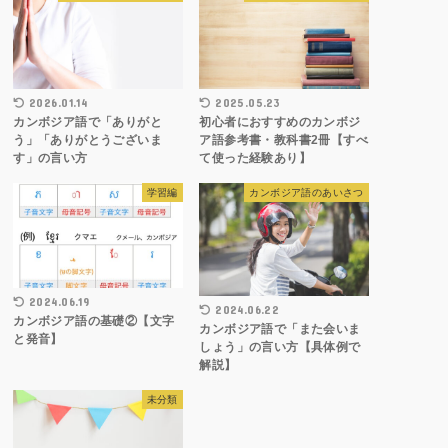
2026.01.14
2025.05.23
カンボジア語で「ありがと
初心者におすすめのカンボジ
う」「ありがとうございま
ア語参考書・教科書2冊【すべ
す」の言い方
て使った経験あり】
学習編
カンボジア語のあいさつ
2024.06.19
2024.06.22
カンボジア語の基礎②【文字
カンボジア語で「また会いま
と発音】
しょう」の言い方【具体例で
解説】
未分類