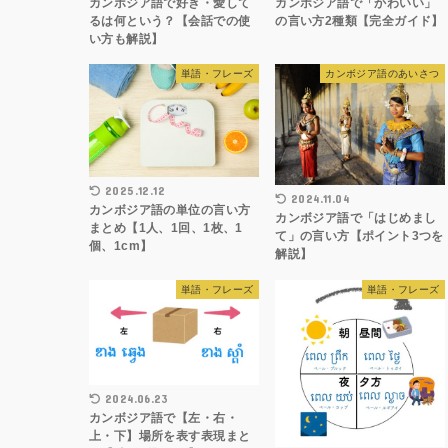
カンボジア語で好き・愛して
カンボジア語で「かわいい」
るは何という？【会話での使
の言い方2種類【完全ガイド】
い方も解説】
単語・フレーズ
カンボジア語のあいさつ
2025.12.12
2024.11.04
カンボジア語の単位の言い方
カンボジア語で「はじめまし
まとめ【1人、1回、1枚、1
て」の言い方【ポイント3つを
個、1cm】
解説】
単語・フレーズ
単語・フレーズ
2024.06.23
カンボジア語で【左・右・
上・下】場所を表す表現まと