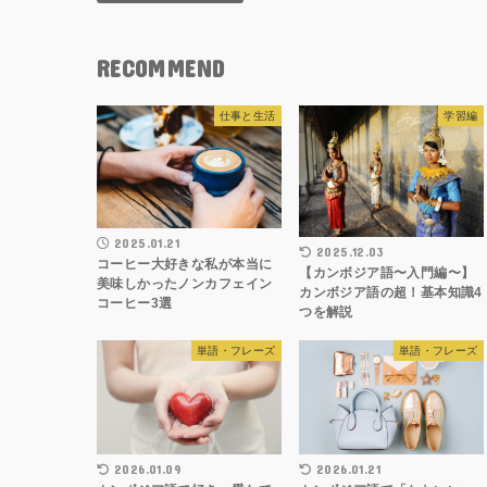
RECOMMEND
仕事と生活
学習編
2025.01.21
2025.12.03
コーヒー大好きな私が本当に
【カンボジア語〜入門編〜】
美味しかったノンカフェイン
カンボジア語の超！基本知識4
コーヒー3選
つを解説
単語・フレーズ
単語・フレーズ
2026.01.09
2026.01.21