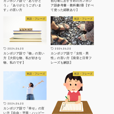
カンボジア語で「ありがと
初心者におすすめのカンボジ
う」「ありがとうございま
ア語参考書・教科書2冊【すべ
す」の言い方
て使った経験あり】
単語・フレーズ
単語・フレーズ
2024.06.20
2024.06.20
カンボジア語で「物」の言い
カンボジア語で「女性・男
方【大切な物、私が好きな
性」の言い方【発音と日常フ
物、私のです】
レーズも解説】
単語・フレーズ
単語・フレーズ
2024.06.20
カンボジア語で「幸せ」の言
い方【自由・平等・ハッピー