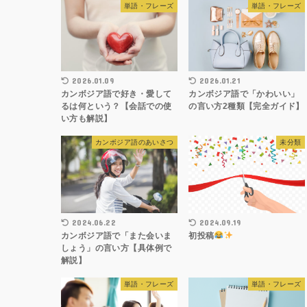
単語・フレーズ
単語・フレーズ
2026.01.09
2026.01.21
カンボジア語で好き・愛して
カンボジア語で「かわいい」
るは何という？【会話での使
の言い方2種類【完全ガイド】
い方も解説】
カンボジア語のあいさつ
未分類
2024.06.22
2024.09.19
カンボジア語で「また会いま
初投稿
しょう」の言い方【具体例で
解説】
単語・フレーズ
単語・フレーズ