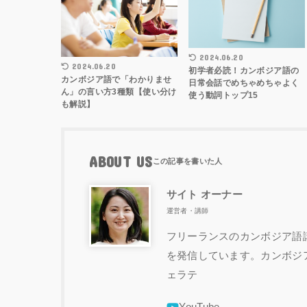
2024.06.20
2024.06.20
初学者必読！カンボジア語の
カンボジア語で「わかりませ
日常会話でめちゃめちゃよく
ん」の言い方3種類【使い分け
使う動詞トップ15
も解説】
ABOUT US
サイト オーナー
運営者・講師
フリーランスのカンボジア語講
を発信しています。カンボジ
ェラテ