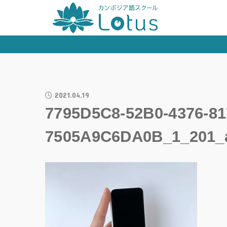
2021.04.19
7795D5C8-52B0-4376-81
7505A9C6DA0B_1_201_