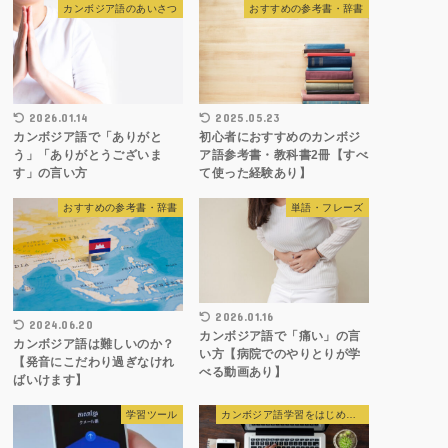
カンボジア語のあいさつ
おすすめの参考書・辞書
2026.01.14
2025.05.23
カンボジア語で「ありがと
初心者におすすめのカンボジ
う」「ありがとうございま
ア語参考書・教科書2冊【すべ
す」の言い方
て使った経験あり】
おすすめの参考書・辞書
単語・フレーズ
2026.01.16
2024.06.20
カンボジア語で「痛い」の言
カンボジア語は難しいのか？
い方【病院でのやりとりが学
【発音にこだわり過ぎなけれ
べる動画あり】
ばいけます】
学習ツール
カンボジア語学習をはじめる前の準備