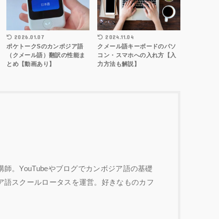
2026.01.07
2024.11.04
ポケトークSのカンボジア語
クメール語キーボードのパソ
（クメール語）翻訳の性能ま
コン・スマホへの入れ方【入
とめ【動画あり】
力方法も解説】
師。YouTubeやブログでカンボジア語の基礎
ア語スクールロータスを運営。好きなものカフ