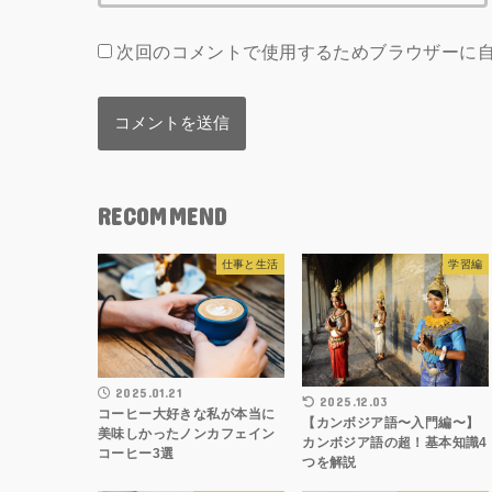
次回のコメントで使用するためブラウザーに
RECOMMEND
仕事と生活
学習編
2025.01.21
2025.12.03
コーヒー大好きな私が本当に
【カンボジア語〜入門編〜】
美味しかったノンカフェイン
カンボジア語の超！基本知識4
コーヒー3選
つを解説