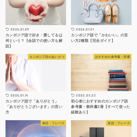
2026.01.09
2026.01.21
カンボジア語で好き・愛してるは
カンボジア語で「かわいい」の言
何という？【会話での使い方も解
い方2種類【完全ガイド】
説】
カンボジア語のあいさつ
おすすめの参考書・辞書
2026.01.14
2025.05.23
カンボジア語で「ありがとう」
初心者におすすめのカンボジア語
「ありがとうございます」の言い
参考書・教科書2冊【すべて使った
方
経験あり】
単語・フレーズ
単語・フレーズ