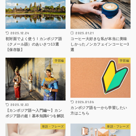
2025.12.24
2025.01.21
初対面でよく使う！カンボジア語
コーヒー大好きな私が本当に美味
（クメール語）のあいさつ13選
しかったノンカフェインコーヒー3
【保存版】
選
学習編
学習編
2026.01.06
2025.12.03
カンボジア語を一から学習したい
【カンボジア語〜入門編〜】カン
方はこちら
ボジア語の超！基本知識4つを解説
単語・フレーズ
単語・フレーズ