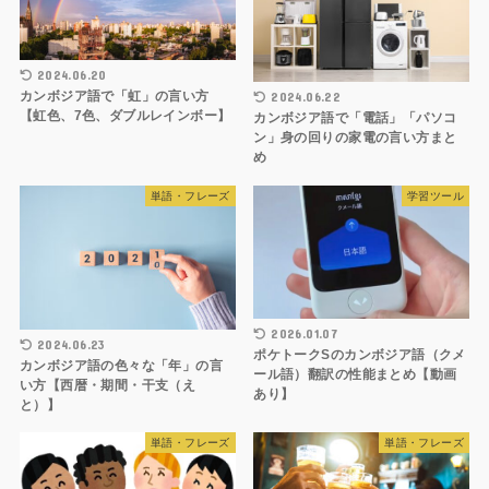
2024.06.20
カンボジア語で「虹」の言い方
2024.06.22
【虹色、7色、ダブルレインボー】
カンボジア語で「電話」「パソコ
ン」身の回りの家電の言い方まと
め
単語・フレーズ
学習ツール
2026.01.07
2024.06.23
ポケトークSのカンボジア語（クメ
カンボジア語の色々な「年」の言
ール語）翻訳の性能まとめ【動画
い方【西暦・期間・干支（え
あり】
と）】
単語・フレーズ
単語・フレーズ