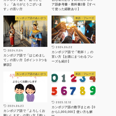
う」「ありがとうございま
ア語参考書・教科書2冊【すべ
す」の言い方
て使った経験あり】
カンボジア語のあいさつ
単語・フレーズ
2024.06.22
2024.11.04
カンボジア語で「乾杯！」の
カンボジア語で「はじめまし
言い方【お酒にまつわるフレ
て」の言い方【ポイント3つを
ーズも紹介】
解説】
カンボジア語のあいさつ
単語・フレーズ
2025.12.12
2024.06.23
カンボジア語の数字まとめ【0
カンボジア語で「よろしくお
から1,000,000】使い方も解
願いします」の言い方【使い