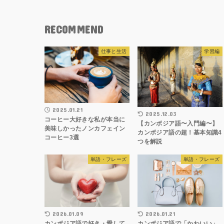
RECOMMEND
仕事と生活
学習編
2025.01.21
2025.12.03
コーヒー大好きな私が本当に
【カンボジア語〜入門編〜】
美味しかったノンカフェイン
カンボジア語の超！基本知識4
コーヒー3選
つを解説
単語・フレーズ
単語・フレーズ
2026.01.09
2026.01.21
カンボジア語で好き・愛して
カンボジア語で「かわいい」