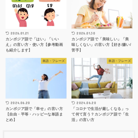
2026.01.21
2026.01.30
カンボジア語で「はい」「いい
カンボジア語で「美味しい」「美
え」の言い方・使い方【参考動画
味しくない」の言い方【好き/嫌い/
も紹介します】
苦手】
単語・フレーズ
単語・フレーズ
2024.06.20
2024.06.20
カンボジア語で「幸せ」の言い方
「コロナで生活が厳しくなる」っ
【自由・平等・ハッピーな単語ま
て何て言う？カンボジア語で「生
とめ】
活」の言い方