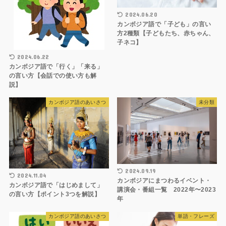
2024.06.20
カンボジア語で「子ども」の言い
方2種類【子どもたち、赤ちゃん、
子ネコ】
2024.06.22
カンボジア語で「行く」「来る」
の言い方【会話での使い方も解
説】
カンボジア語のあいさつ
未分類
2024.09.19
2024.11.04
カンボジアにまつわるイベント・
カンボジア語で「はじめまして」
講演会・番組一覧 2022年〜2023
の言い方【ポイント3つを解説】
年
カンボジア語のあいさつ
単語・フレーズ