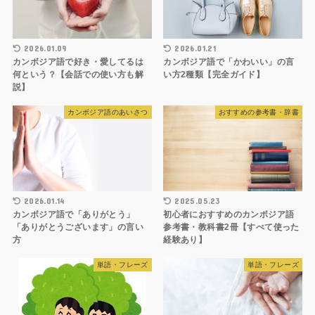
2026.01.09
2026.01.21
カンボジア語で好き・愛してるは
カンボジア語で「かわいい」の言
何という？【会話での使い方も解
い方2種類【完全ガイド】
説】
カンボジア語のあいさつ
おすすめの参考書・辞書
2026.01.14
2025.05.23
カンボジア語で「ありがとう」
初心者におすすめのカンボジア語
「ありがとうございます」の言い
参考書・教科書2冊【すべて使った
方
経験あり】
単語・フレーズ
単語・フレーズ