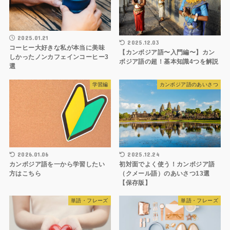
2025.01.21
2025.12.03
コーヒー大好きな私が本当に美味
【カンボジア語〜入門編〜】カン
しかったノンカフェインコーヒー3
ボジア語の超！基本知識4つを解説
選
学習編
カンボジア語のあいさつ
2026.01.06
2025.12.24
カンボジア語を一から学習したい
初対面でよく使う！カンボジア語
方はこちら
（クメール語）のあいさつ13選
【保存版】
単語・フレーズ
単語・フレーズ