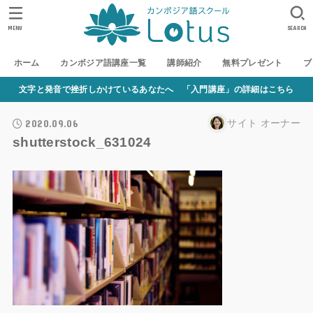
MENU
SEARCH
ホーム
カンボジア語講座一覧
講師紹介
無料プレゼント
ブ
文字と発音で挫折しかけているあなたへ 「入門講座」の詳細はこちら
2020.09.06
サイト オーナー
shutterstock_631024