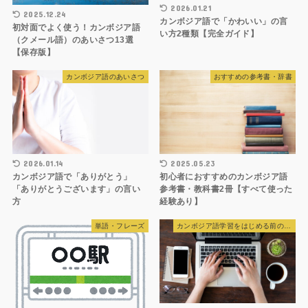
2026.01.21
2025.12.24
カンボジア語で「かわいい」の言
初対面でよく使う！カンボジア語
い方2種類【完全ガイド】
（クメール語）のあいさつ13選
【保存版】
カンボジア語のあいさつ
おすすめの参考書・辞書
2026.01.14
2025.05.23
カンボジア語で「ありがとう」
初心者におすすめのカンボジア語
「ありがとうございます」の言い
参考書・教科書2冊【すべて使った
方
経験あり】
単語・フレーズ
カンボジア語学習をはじめる前の準備