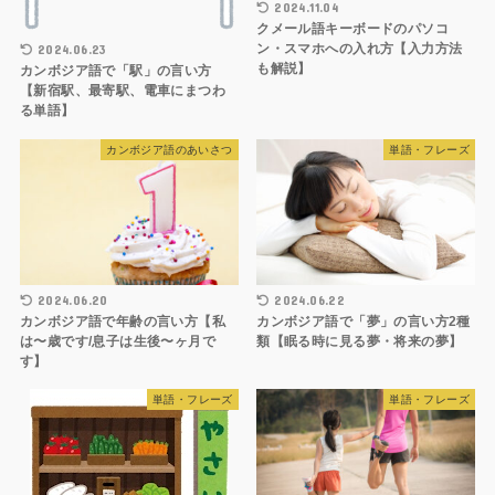
2024.11.04
クメール語キーボードのパソコ
ン・スマホへの入れ方【入力方法
2024.06.23
も解説】
カンボジア語で「駅」の言い方
【新宿駅、最寄駅、電車にまつわ
る単語】
カンボジア語のあいさつ
単語・フレーズ
2024.06.20
2024.06.22
カンボジア語で年齢の言い方【私
カンボジア語で「夢」の言い方2種
は〜歳です/息子は生後〜ヶ月で
類【眠る時に見る夢・将来の夢】
す】
単語・フレーズ
単語・フレーズ