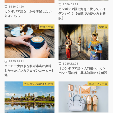
2026.01.09
2026.01.06
カンボジア語で好き・愛してるは
カンボジア語を一から学習したい
何という？【会話での使い方も解
方はこちら
説】
仕事と生活
学習編
2025.01.21
2025.12.03
コーヒー大好きな私が本当に美味
【カンボジア語〜入門編〜】カン
しかったノンカフェインコーヒー3
ボジア語の超！基本知識4つを解説
選
カンボジア語のあいさつ
単語・フレーズ