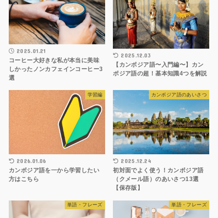
2025.01.21
2025.12.03
コーヒー大好きな私が本当に美味
【カンボジア語〜入門編〜】カン
しかったノンカフェインコーヒー3
ボジア語の超！基本知識4つを解説
選
学習編
カンボジア語のあいさつ
2026.01.06
2025.12.24
カンボジア語を一から学習したい
初対面でよく使う！カンボジア語
方はこちら
（クメール語）のあいさつ13選
【保存版】
単語・フレーズ
単語・フレーズ