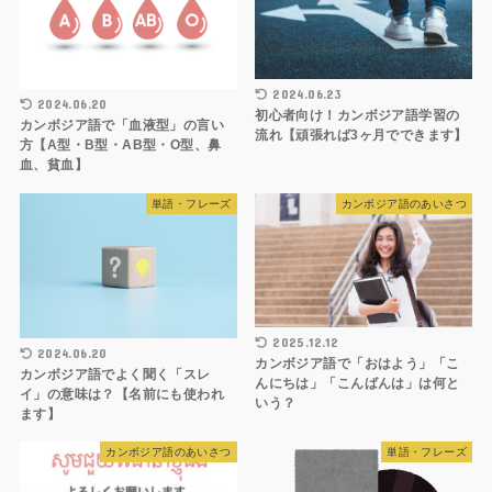
2024.06.23
2024.06.20
初心者向け！カンボジア語学習の
カンボジア語で「血液型」の言い
流れ【頑張れば3ヶ月でできます】
方【A型・B型・AB型・O型、鼻
血、貧血】
単語・フレーズ
カンボジア語のあいさつ
2025.12.12
2024.06.20
カンボジア語で「おはよう」「こ
カンボジア語でよく聞く「スレ
んにちは」「こんばんは」は何と
イ」の意味は？【名前にも使われ
いう？
ます】
カンボジア語のあいさつ
単語・フレーズ