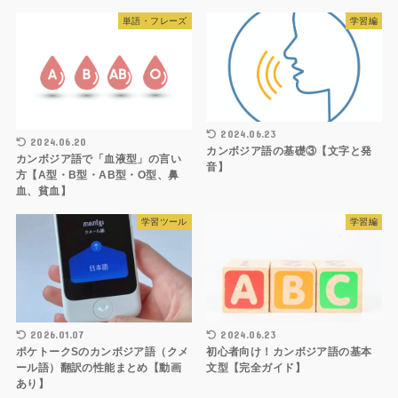
単語・フレーズ
学習編
2024.06.23
2024.06.20
カンボジア語の基礎③【文字と発
カンボジア語で「血液型」の言い
音】
方【A型・B型・AB型・O型、鼻
血、貧血】
学習ツール
学習編
2026.01.07
2024.06.23
ポケトークSのカンボジア語（クメ
初心者向け！カンボジア語の基本
ール語）翻訳の性能まとめ【動画
文型【完全ガイド】
あり】