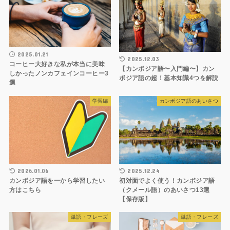
2025.01.21
2025.12.03
コーヒー大好きな私が本当に美味
【カンボジア語〜入門編〜】カン
しかったノンカフェインコーヒー3
ボジア語の超！基本知識4つを解説
選
学習編
カンボジア語のあいさつ
2026.01.06
2025.12.24
カンボジア語を一から学習したい
初対面でよく使う！カンボジア語
方はこちら
（クメール語）のあいさつ13選
【保存版】
単語・フレーズ
単語・フレーズ