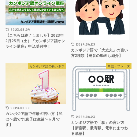
2023.05.29
【こちらは終了しました】2023年
2月25日（土）『カンボジア語オン
2024.06.23
ライン講座』申込受付中！
カンボジア語で「大丈夫」の言い
方2種類【発音の動画も紹介】
カンボジア語のあいさつ
単語・フレーズ
2024.06.20
カンボジア語で年齢の言い方【私
2024.06.23
は〜歳です/息子は生後〜ヶ月で
カンボジア語で「駅」の言い方
す】
【新宿駅、最寄駅、電車にまつわ
る単語】