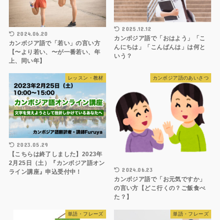
2025.12.12
2024.06.20
カンボジア語で「おはよう」「こ
カンボジア語で「若い」の言い方
んにちは」「こんばんは」は何と
【〜より若い、〜が一番若い、年
いう？
上、同い年】
レッスン・教材
カンボジア語のあいさつ
2023.05.29
【こちらは終了しました】2023年
2月25日（土）『カンボジア語オン
2024.06.23
ライン講座』申込受付中！
カンボジア語で「お元気ですか」
の言い方【どこ行くの？ご飯食べ
た？】
単語・フレーズ
単語・フレーズ