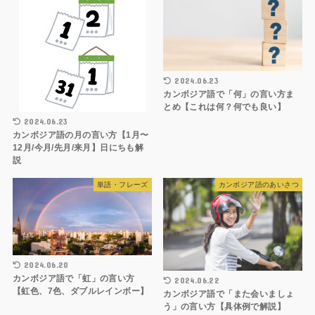
2024.06.23
カンボジア語で「何」の言い方ま
とめ【これは何？何でも良い】
2024.06.23
カンボジア語の月の言い方【1月〜
12月/今月/先月/来月】日にちも解
説
単語・フレーズ
カンボジア語のあいさつ
2024.06.20
カンボジア語で「虹」の言い方
2024.06.22
【虹色、7色、ダブルレインボー】
カンボジア語で「また会いましょ
う」の言い方【具体例で解説】