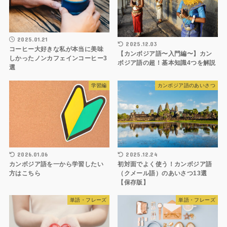
2025.01.21
2025.12.03
コーヒー大好きな私が本当に美味
【カンボジア語〜入門編〜】カン
しかったノンカフェインコーヒー3
ボジア語の超！基本知識4つを解説
選
学習編
カンボジア語のあいさつ
2026.01.06
2025.12.24
カンボジア語を一から学習したい
初対面でよく使う！カンボジア語
方はこちら
（クメール語）のあいさつ13選
【保存版】
単語・フレーズ
単語・フレーズ