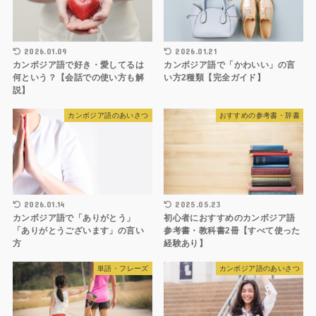
2026.01.09
2026.01.21
カンボジア語で好き・愛してるは
カンボジア語で「かわいい」の言
何という？【会話での使い方も解
い方2種類【完全ガイド】
説】
カンボジア語のあいさつ
おすすめの参考書・辞書
2026.01.14
2025.05.23
カンボジア語で「ありがとう」
初心者におすすめのカンボジア語
「ありがとうございます」の言い
参考書・教科書2冊【すべて使った
方
経験あり】
単語・フレーズ
カンボジア語のあいさつ