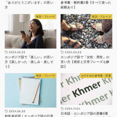
「ありがとうございます」の言い
参考書・教科書2冊【すべて使った
方
経験あり】
単語・フレーズ
単語・フレーズ
2024.06.22
2024.06.20
カンボジア語で「楽しい」の言い
カンボジア語で「女性・男性」の
方【楽しかった・楽しみ・楽しそ
言い方【発音と日常フレーズも解
う】
説】
単語・フレーズ
おすすめの参考書・辞書
2024.11.04
2024.06.20
日本語・カンボジア語の辞書8選
初学者必読！カンボジア語の日常