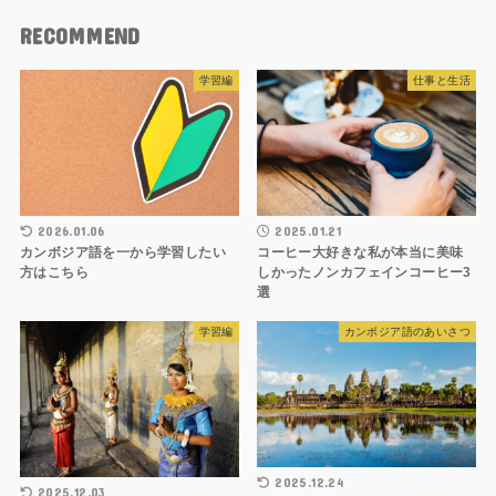
RECOMMEND
学習編
仕事と生活
2026.01.06
2025.01.21
カンボジア語を一から学習したい
コーヒー大好きな私が本当に美味
方はこちら
しかったノンカフェインコーヒー3
選
学習編
カンボジア語のあいさつ
2025.12.24
2025.12.03