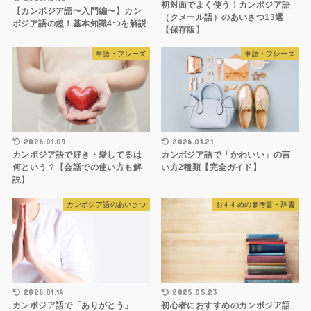
初対面でよく使う！カンボジア語
【カンボジア語〜入門編〜】カン
（クメール語）のあいさつ13選
ボジア語の超！基本知識4つを解説
【保存版】
単語・フレーズ
単語・フレーズ
2026.01.09
2026.01.21
カンボジア語で好き・愛してるは
カンボジア語で「かわいい」の言
何という？【会話での使い方も解
い方2種類【完全ガイド】
説】
カンボジア語のあいさつ
おすすめの参考書・辞書
2026.01.14
2025.05.23
カンボジア語で「ありがとう」
初心者におすすめのカンボジア語