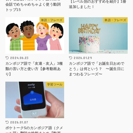
【レベル別のおすすめを紹介】1冊
会話でめちゃめちゃよく使う動詞
追加しました！
トップ15
単語・フレーズ
単語・フレーズ
2024.06.23
2026.01.29
カンボジア語で「友達・友人」3種
カンボジア語で「お誕生日おめで
類の言い方と使い方【参考動画あ
とう」は何という？ 〜誕生日に
り】
まつわるフレーズ〜
学習ツール
2026.01.07
ポケトークSのカンボジア語（クメ