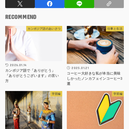
RECOMMEND
カンボジア語のあいさつ
仕事と生活
2026.01.14
2025.01.21
カンボジア語で「ありがとう」
コーヒー大好きな私が本当に美味
「ありがとうございます」の言い
しかったノンカフェインコーヒー3
方
選
学習編
学習編