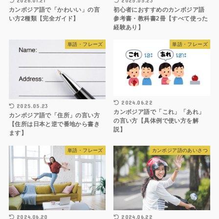
2026.01.21
2025.05.23
カンボジア語で「かわいい」の言
初心者におすすめのカンボジア語
い方2種類【完全ガイド】
参考書・教科書2冊【すべて使った
経験あり】
単語・フレーズ
単語・フレーズ
2024.06.22
2025.05.23
カンボジア語で「これ」「あれ」
カンボジア語で「住所」の言い方
の言い方【具体例で使い方を解
【住所は日本と逆で番地から書き
説】
ます】
単語・フレーズ
カンボジア語のあいさつ
2024.06.20
2024.06.22