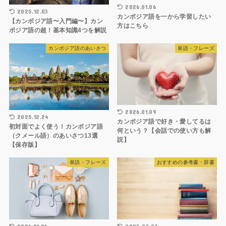
2026.01.06
2025.12.03
カンボジア語を一から学習したい
【カンボジア語〜入門編〜】カン
方はこちら
ボジア語の超！基本知識4つを解説
カンボジア語のあいさつ
単語・フレーズ
2026.01.09
2025.12.24
カンボジア語で好き・愛してるは
初対面でよく使う！カンボジア語
何という？【会話での使い方も解
（クメール語）のあいさつ13選
説】
【保存版】
単語・フレーズ
おすすめの参考書・辞書