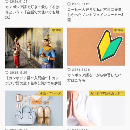
2026.01.09
2025.01.21
カンボジア語で好き・愛してるは
コーヒー大好きな私が本当に美味
何という？【会話での使い方も解
しかったノンカフェインコーヒー3
説】
選
学習編
学習編
2026.01.06
2025.12.03
カンボジア語を一から学習したい
【カンボジア語〜入門編〜】カン
方はこちら
ボジア語の超！基本知識4つを解説
単語・フレーズ
カンボジア語のあいさつ