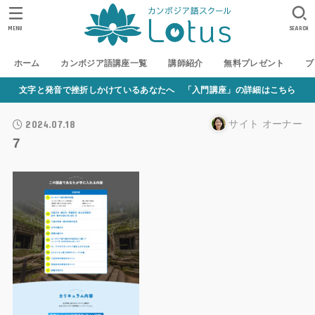
MENU
SEARCH
ホーム
カンボジア語講座一覧
講師紹介
無料プレゼント
ブ
文字と発音で挫折しかけているあなたへ 「入門講座」の詳細はこちら
2024.07.18
サイト オーナー
7