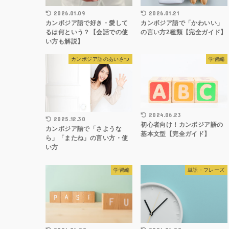
2026.01.09
2026.01.21
カンボジア語で好き・愛して
カンボジア語で「かわいい」
るは何という？【会話での使
の言い方2種類【完全ガイド】
い方も解説】
カンボジア語のあいさつ
学習編
2024.06.23
2025.12.30
初心者向け！カンボジア語の
カンボジア語で「さような
基本文型【完全ガイド】
ら」「またね」の言い方・使
い方
学習編
単語・フレーズ