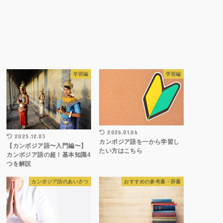
学習編
学習編
2026.01.06
2025.12.03
カンボジア語を一から学習し
【カンボジア語〜入門編〜】
たい方はこちら
カンボジア語の超！基本知識4
つを解説
カンボジア語のあいさつ
おすすめの参考書・辞書