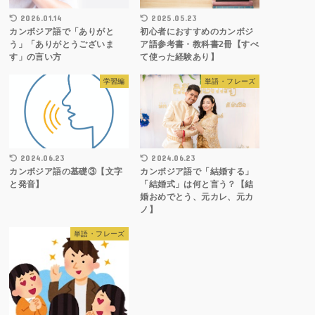
2026.01.14
2025.05.23
カンボジア語で「ありがと
初心者におすすめのカンボジ
う」「ありがとうございま
ア語参考書・教科書2冊【すべ
す」の言い方
て使った経験あり】
学習編
単語・フレーズ
2024.06.23
2024.06.23
カンボジア語の基礎③【文字
カンボジア語で「結婚する」
と発音】
「結婚式」は何と言う？【結
婚おめでとう、元カレ、元カ
ノ】
単語・フレーズ