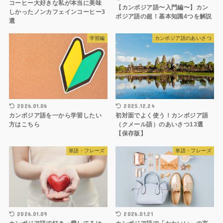
コーヒー大好きな私が本当に美味
【カンボジア語〜入門編〜】カン
しかったノンカフェインコーヒー3
ボジア語の超！基本知識4つを解説
選
学習編
カンボジア語のあいさつ
2026.01.06
2025.12.24
カンボジア語を一から学習したい
初対面でよく使う！カンボジア語
方はこちら
（クメール語）のあいさつ13選
【保存版】
単語・フレーズ
単語・フレーズ
2026.01.09
2026.01.21