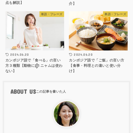
点も解説】
介】
単語・フレーズ
単語・フレーズ
2024.06.20
2024.06.20
カンボジア語で「食べる」の言い
カンボジア語で「ご飯」の言い方
方３種類【動物にញុំា ニャムは使わ
【食事・料理との違いと使い分
ない】
け】
ABOUT US