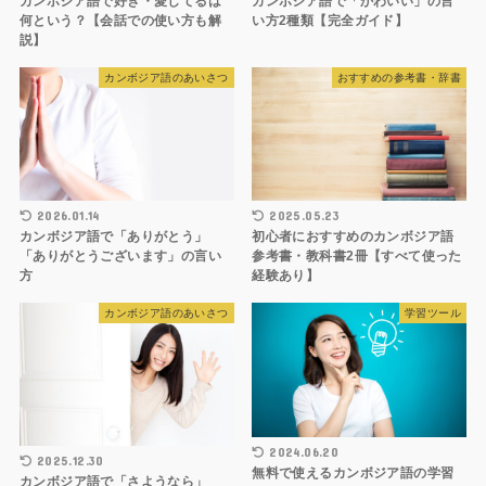
カンボジア語で好き・愛してるは
カンボジア語で「かわいい」の言
何という？【会話での使い方も解
い方2種類【完全ガイド】
説】
カンボジア語のあいさつ
おすすめの参考書・辞書
2026.01.14
2025.05.23
カンボジア語で「ありがとう」
初心者におすすめのカンボジア語
「ありがとうございます」の言い
参考書・教科書2冊【すべて使った
方
経験あり】
カンボジア語のあいさつ
学習ツール
2024.06.20
2025.12.30
無料で使えるカンボジア語の学習
カンボジア語で「さようなら」