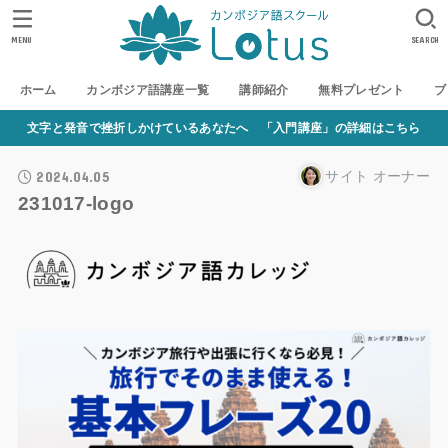
MENU
SEARCH
ホーム
カンボジア語講座一覧
講師紹介
無料プレゼント
ブ
文字と発音で挫折しかけているあなたへ 「入門講座」の詳細はこちら
2024.04.05
サイト オーナー
231017-logo