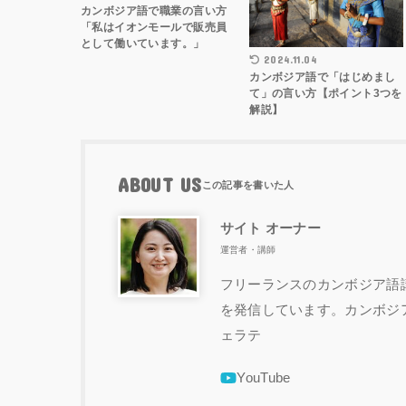
カンボジア語で職業の言い方
「私はイオンモールで販売員
として働いています。」
2024.11.04
カンボジア語で「はじめまし
て」の言い方【ポイント3つを
解説】
ABOUT US
サイト オーナー
運営者・講師
フリーランスのカンボジア語講
を発信しています。カンボジ
ェラテ