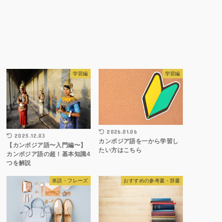
学習編
学習編
2026.01.06
2025.12.03
カンボジア語を一から学習し
【カンボジア語〜入門編〜】
たい方はこちら
カンボジア語の超！基本知識4
つを解説
単語・フレーズ
おすすめの参考書・辞書