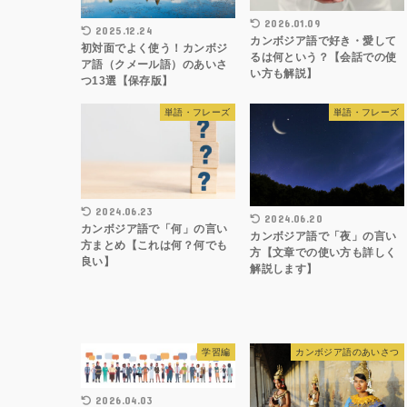
2026.01.09
2025.12.24
カンボジア語で好き・愛して
初対面でよく使う！カンボジ
るは何という？【会話での使
ア語（クメール語）のあいさ
い方も解説】
つ13選【保存版】
単語・フレーズ
単語・フレーズ
2024.06.23
2024.06.20
カンボジア語で「何」の言い
カンボジア語で「夜」の言い
方まとめ【これは何？何でも
方【文章での使い方も詳しく
良い】
解説します】
学習編
カンボジア語のあいさつ
2026.04.03