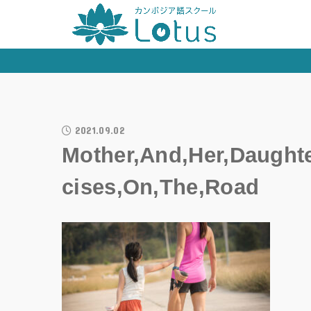
2021.09.02
Mother,And,Her,Daughte
cises,On,The,Road