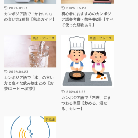
2026.01.21
2025.05.23
カンボジア語で「かわいい」
初心者におすすめのカンボジ
の言い方2種類【完全ガイド】
ア語参考書・教科書2冊【すべ
て使った経験あり】
単語・フレーズ
単語・フレーズ
2024.06.23
カンボジア語で「水」の言い
方と色々な飲み物まとめ【お
茶/コーヒー/紅茶】
2024.06.23
カンボジア語で「料理」にま
つわる単語【炒める、混ぜ
る、カレー】
学習編