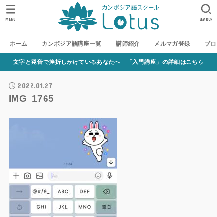
MENU
SEARCH
ホーム
カンボジア語講座一覧
講師紹介
メルマガ登録
ブロ
文字と発音で挫折しかけているあなたへ 「入門講座」の詳細はこちら
2022.01.27
IMG_1765