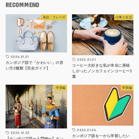
RECOMMEND
単語・フレーズ
仕事と生活
2026.01.21
2025.01.21
カンボジア語で「かわいい」の言
コーヒー大好きな私が本当に美味
い方2種類【完全ガイド】
しかったノンカフェインコーヒー3
選
学習編
学習編
2026.01.06
2025.12.03
カンボジア語を一から学習したい
【カンボジア語〜入門編〜】カン