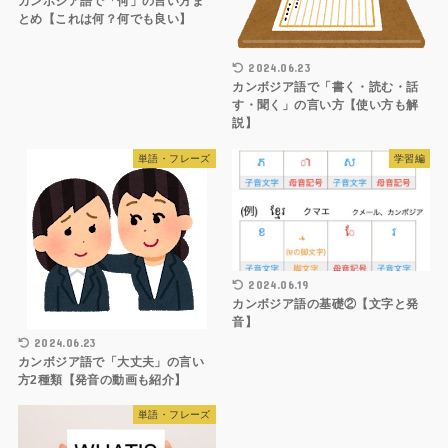
カンボジア語で「何」の言い方ま
とめ【これは何？何でも良い】
2024.06.23
カンボジア語で「書く・読む・話
す・聞く」の言い方【使い方も解
説】
単語・フレーズ
学習編
2024.06.19
カンボジア語の基礎②【文字と発
音】
2024.06.23
カンボジア語で「大丈夫」の言い
方2種類【発音の動画も紹介】
単語・フレーズ