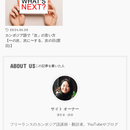
2024.06.20
カンボジア語で「次」の言い方
【〜の次、次に〜する、次の日(翌
日)】
ABOUT US
サイト オーナー
運営者・講師
フリーランスのカンボジア語講師・翻訳者。YouTubeやブログ