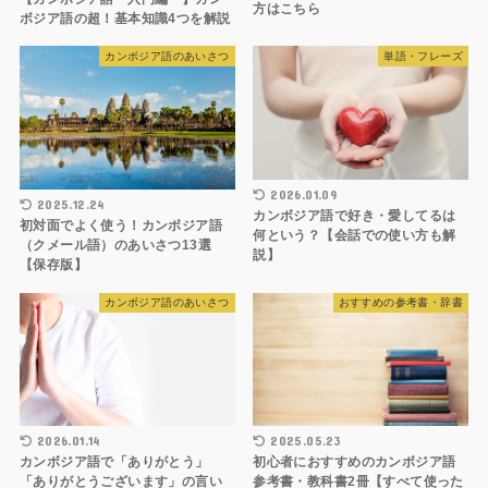
方はこちら
ボジア語の超！基本知識4つを解説
カンボジア語のあいさつ
単語・フレーズ
2026.01.09
2025.12.24
カンボジア語で好き・愛してるは
初対面でよく使う！カンボジア語
何という？【会話での使い方も解
（クメール語）のあいさつ13選
説】
【保存版】
カンボジア語のあいさつ
おすすめの参考書・辞書
2026.01.14
2025.05.23
カンボジア語で「ありがとう」
初心者におすすめのカンボジア語
「ありがとうございます」の言い
参考書・教科書2冊【すべて使った