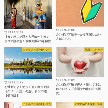
2026.01.06
2025.12.03
カンボジア語を一から学習したい
【カンボジア語〜入門編〜】カン
方はこちら
ボジア語の超！基本知識4つを解説
カンボジア語のあいさつ
単語・フレーズ
2026.01.09
2025.12.24
カンボジア語で好き・愛してるは
初対面でよく使う！カンボジア語
何という？【会話での使い方も解
（クメール語）のあいさつ13選
説】
【保存版】
カンボジア語のあいさつ
おすすめの参考書・辞書