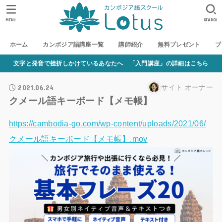
MENU
SEARCH
ホーム
カンボジア語講座一覧
講師紹介
無料プレゼント
ブ
文字と発音で挫折しかけているあなたへ 「入門講座」の詳細はこちら
2021.06.24
サイト オーナー
クメール語キーボード【メモ帳】
https://cambodia-go.com/wp-content/uploads/2021/06/
クメール語キーボード【メモ帳】.mov