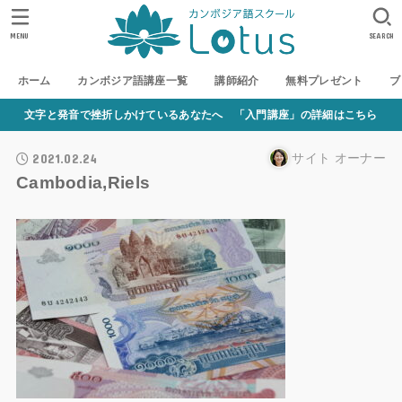
MENU
SEARCH
ホーム
カンボジア語講座一覧
講師紹介
無料プレゼント
ブ
文字と発音で挫折しかけているあなたへ 「入門講座」の詳細はこちら
2021.02.24
サイト オーナー
Cambodia,Riels