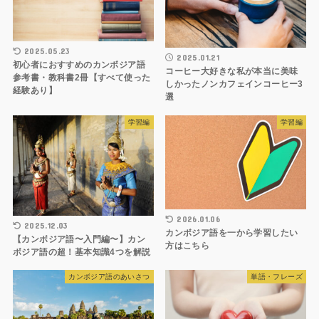
2025.05.23
2025.01.21
初心者におすすめのカンボジア語
コーヒー大好きな私が本当に美味
参考書・教科書2冊【すべて使った
しかったノンカフェインコーヒー3
経験あり】
選
学習編
学習編
2026.01.06
2025.12.03
カンボジア語を一から学習したい
【カンボジア語〜入門編〜】カン
方はこちら
ボジア語の超！基本知識4つを解説
カンボジア語のあいさつ
単語・フレーズ