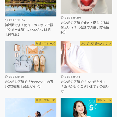
2026.01.09
2025.12.24
カンボジア語で好き・愛してるは
初対面でよく使う！カンボジア語
何という？【会話での使い方も解
（クメール語）のあいさつ13選
説】
【保存版】
単語・フレーズ
カンボジア語のあいさつ
2026.01.21
2026.01.14
カンボジア語で「かわいい」の言
カンボジア語で「ありがとう」
い方2種類【完全ガイド】
「ありがとうございます」の言い
方
単語・フレーズ
学習ツール