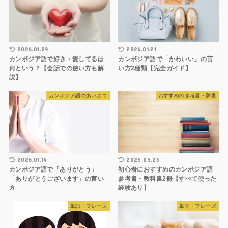
2026.01.09
2026.01.21
カンボジア語で好き・愛してるは
カンボジア語で「かわいい」の言
何という？【会話での使い方も解
い方2種類【完全ガイド】
説】
カンボジア語のあいさつ
おすすめの参考書・辞書
2026.01.14
2025.05.23
カンボジア語で「ありがとう」
初心者におすすめのカンボジア語
「ありがとうございます」の言い
参考書・教科書2冊【すべて使った
方
経験あり】
単語・フレーズ
単語・フレーズ