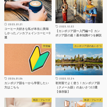
2025.01.21
2025.12.03
コーヒー大好きな私が本当に美味
【カンボジア語〜入門編〜】カン
しかったノンカフェインコーヒー3
ボジア語の超！基本知識4つを解説
選
学習編
カンボジア語のあいさつ
2026.01.06
2025.12.24
カンボジア語を一から学習したい
初対面でよく使う！カンボジア語
方はこちら
（クメール語）のあいさつ13選
【保存版】
単語・フレーズ
単語・フレーズ