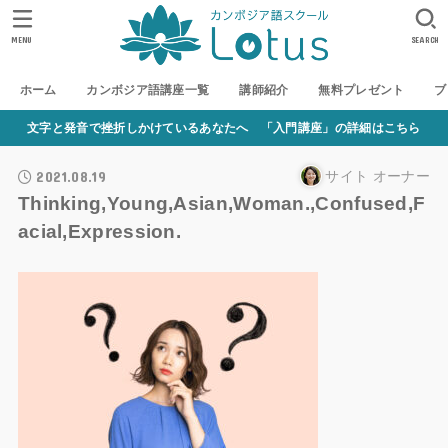
MENU
SEARCH
ホーム
カンボジア語講座一覧
講師紹介
無料プレゼント
ブ
文字と発音で挫折しかけているあなたへ 「入門講座」の詳細はこちら
2021.08.19
サイト オーナー
Thinking,Young,Asian,Woman.,Confused,F
acial,Expression.