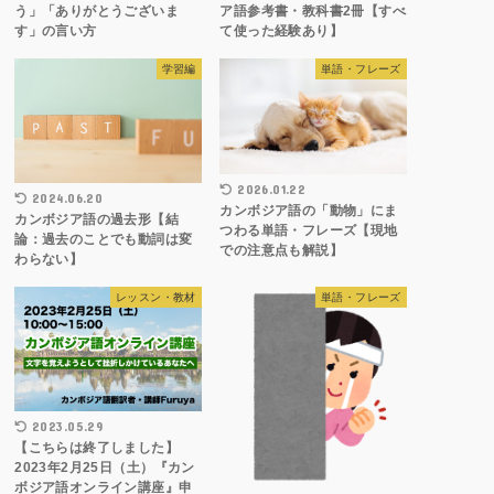
う」「ありがとうございま
ア語参考書・教科書2冊【すべ
す」の言い方
て使った経験あり】
学習編
単語・フレーズ
2026.01.22
2024.06.20
カンボジア語の「動物」にま
カンボジア語の過去形【結
つわる単語・フレーズ【現地
論：過去のことでも動詞は変
での注意点も解説】
わらない】
レッスン・教材
単語・フレーズ
2023.05.29
【こちらは終了しました】
2023年2月25日（土）『カン
ボジア語オンライン講座』申