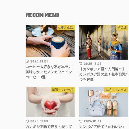
RECOMMEND
仕事と生活
学習編
2025.01.21
2025.12.03
コーヒー大好きな私が本当に
【カンボジア語〜入門編〜】
美味しかったノンカフェイン
カンボジア語の超！基本知識4
コーヒー3選
つを解説
単語・フレーズ
単語・フレーズ
2026.01.09
2026.01.21
カンボジア語で好き・愛して
カンボジア語で「かわいい」