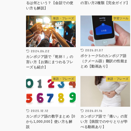
るは何という？【会話での使
の言い方2種類【完全ガイド】
い方も解説】
単語・フレーズ
学習ツール
2026.01.07
2024.06.22
ポケトークSのカンボジア語
カンボジア語で「乾杯！」の
（クメール語）翻訳の性能ま
言い方【お酒にまつわるフレ
とめ【動画あり】
ーズも紹介】
単語・フレーズ
単語・フレーズ
2025.12.12
2026.01.16
カンボジア語の数字まとめ【0
カンボジア語で「痛い」の言
から1,000,000】使い方も解
い方【病院でのやりとりが学
説
べる動画あり】