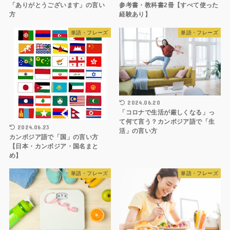
「ありがとうございます」の言い
参考書・教科書2冊【すべて使った
方
経験あり】
単語・フレーズ
単語・フレーズ
2024.06.20
「コロナで生活が厳しくなる」っ
て何て言う？カンボジア語で「生
2024.06.23
活」の言い方
カンボジア語で「国」の言い方
【日本・カンボジア・国名まと
め】
単語・フレーズ
単語・フレーズ