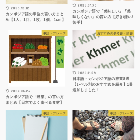
2026.01.30
2025.12.12
カンボジア語で「美味しい」「美
カンボジア語の単位の言い方まと
味しくない」の言い方【好き/嫌い/
め【1人、1回、1枚、1個、1cm】
苦手】
単語・フレーズ
おすすめの参考書・辞書
2024.11.04
日本語・カンボジア語の辞書8選
【レベル別のおすすめを紹介】1冊
追加しました！
2024.06.23
カンボジア語で「野菜」の言い方
まとめ【日本でよく食べる食材】
単語・フレーズ
単語・フレーズ