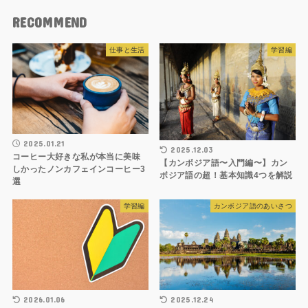
RECOMMEND
仕事と生活
学習編
2025.01.21
2025.12.03
コーヒー大好きな私が本当に美味
【カンボジア語〜入門編〜】カン
しかったノンカフェインコーヒー3
ボジア語の超！基本知識4つを解説
選
学習編
カンボジア語のあいさつ
2026.01.06
2025.12.24