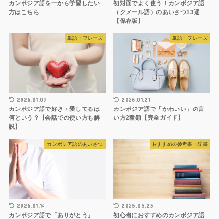
カンボジア語を一から学習したい
初対面でよく使う！カンボジア語
方はこちら
（クメール語）のあいさつ13選
【保存版】
単語・フレーズ
単語・フレーズ
2026.01.09
2026.01.21
カンボジア語で好き・愛してるは
カンボジア語で「かわいい」の言
何という？【会話での使い方も解
い方2種類【完全ガイド】
説】
カンボジア語のあいさつ
おすすめの参考書・辞書
2026.01.14
2025.05.23
カンボジア語で「ありがとう」
初心者におすすめのカンボジア語