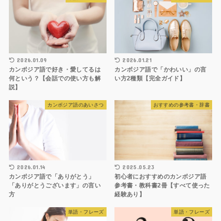
2026.01.09
2026.01.21
カンボジア語で好き・愛してるは
カンボジア語で「かわいい」の言
何という？【会話での使い方も解
い方2種類【完全ガイド】
説】
カンボジア語のあいさつ
おすすめの参考書・辞書
2026.01.14
2025.05.23
カンボジア語で「ありがとう」
初心者におすすめのカンボジア語
「ありがとうございます」の言い
参考書・教科書2冊【すべて使った
方
経験あり】
単語・フレーズ
単語・フレーズ