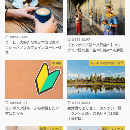
2025.01.21
2025.12.03
コーヒー大好きな私が本当に美味
【カンボジア語〜入門編〜】カン
しかったノンカフェインコーヒー3
ボジア語の超！基本知識4つを解説
選
学習編
カンボジア語のあいさつ
2026.01.06
2025.12.24
カンボジア語を一から学習したい
初対面でよく使う！カンボジア語
方はこちら
（クメール語）のあいさつ13選
【保存版】
単語・フレーズ
単語・フレーズ