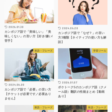
2026.01.30
2024.06.20
カンボジア語で「美味しい」「美
カンボジア語で「なぜ？」の言い
味しくない」の言い方【好き/嫌い/
方3種類【ネイティブの使い方も解
苦手】
説】
単語・フレーズ
学習ツール
2026.01.07
2024.06.20
ポケトークSのカンボジア語（クメ
カンボジア語で「必要」の言い方
ール語）翻訳の性能まとめ【動画
【チケットが必要です／必要あり
あり】
ません】
単語・フレーズ
単語・フレーズ