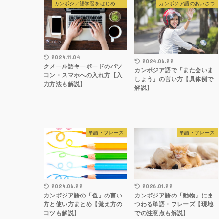
カンボジア語学習をはじめる前の準備
カンボジア語のあいさつ
2024.11.04
2024.06.22
クメール語キーボードのパソ
カンボジア語で「また会いま
コン・スマホへの入れ方【入
しょう」の言い方【具体例で
力方法も解説】
解説】
単語・フレーズ
単語・フレーズ
2024.06.22
2026.01.22
カンボジア語の「色」の言い
カンボジア語の「動物」にま
方と使い方まとめ【覚え方の
つわる単語・フレーズ【現地
コツも解説】
での注意点も解説】