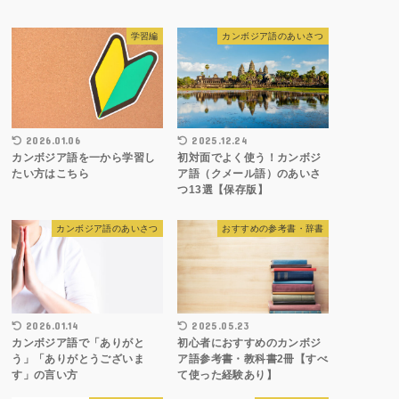
学習編
カンボジア語のあいさつ
2026.01.06
2025.12.24
カンボジア語を一から学習し
初対面でよく使う！カンボジ
たい方はこちら
ア語（クメール語）のあいさ
つ13選【保存版】
カンボジア語のあいさつ
おすすめの参考書・辞書
2026.01.14
2025.05.23
カンボジア語で「ありがと
初心者におすすめのカンボジ
う」「ありがとうございま
ア語参考書・教科書2冊【すべ
す」の言い方
て使った経験あり】