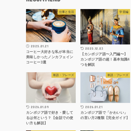
仕事と生活
学習編
2025.01.21
2025.12.03
コーヒー大好きな私が本当に
【カンボジア語〜入門編〜】
美味しかったノンカフェイン
カンボジア語の超！基本知識4
コーヒー3選
つを解説
単語・フレーズ
単語・フレーズ
2026.01.09
2026.01.21
カンボジア語で好き・愛して
カンボジア語で「かわいい」
るは何という？【会話での使
の言い方2種類【完全ガイド】
い方も解説】