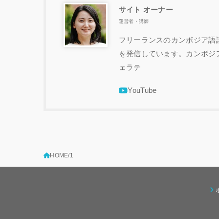
サイト オーナー
運営者・講師
フリーランスのカンボジア語講
を発信しています。カンボジ
ェラテ
HOME
1