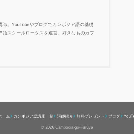
師。YouTubeやブログでカンボジア語の基礎
ア語スクールロータスを運営。好きなものカフ
ホーム
カンボジア語講座一覧
講師紹介
無料プレゼント
ブログ
YouT
© 2026 Cambodia-go-Furuya