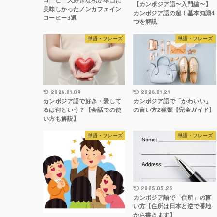
コーヒー大好きな私が本当に
【カンボジア語〜入門編〜】
美味しかったノンカフェイン
カンボジア語の超！基本知識4
コーヒー3選
つを解説
単語・フレーズ
単語・フレーズ
2026.01.09
2026.01.21
カンボジア語で好き・愛して
カンボジア語で「かわいい」
るは何という？【会話での使
の言い方2種類【完全ガイド】
い方も解説】
単語・フレーズ
単語・フレーズ
2025.05.23
カンボジア語で「住所」の言
い方【住所は日本と逆で番地
から書きます】