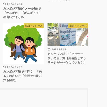
2024.06.23
カンボジア語(クメール語)で
「がんばれ」「がんばって」
の言い方まとめ
単語・フレーズ
単語・フレーズ
2024.06.20
カンボジア語で「マッサー
ジ」の言い方【美容院とマッ
サージが一体化している？】
2024.06.22
カンボジア語で「行く」「来
る」の言い方【会話での使い
方も解説】