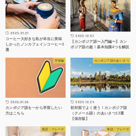
2025.01.21
2025.12.03
コーヒー大好きな私が本当に美味
【カンボジア語〜入門編〜】カン
しかったノンカフェインコーヒー3
ボジア語の超！基本知識4つを解説
選
学習編
カンボジア語のあいさつ
2026.01.06
2025.12.24
カンボジア語を一から学習したい
初対面でよく使う！カンボジア語
方はこちら
（クメール語）のあいさつ13選
【保存版】
単語・フレーズ
単語・フレーズ