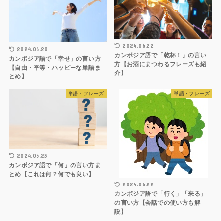
2024.06.22
2024.06.20
カンボジア語で「乾杯！」の言い
カンボジア語で「幸せ」の言い方
方【お酒にまつわるフレーズも紹
【自由・平等・ハッピーな単語ま
介】
とめ】
単語・フレーズ
単語・フレーズ
2024.06.23
カンボジア語で「何」の言い方ま
とめ【これは何？何でも良い】
2024.06.22
カンボジア語で「行く」「来る」
の言い方【会話での使い方も解
説】