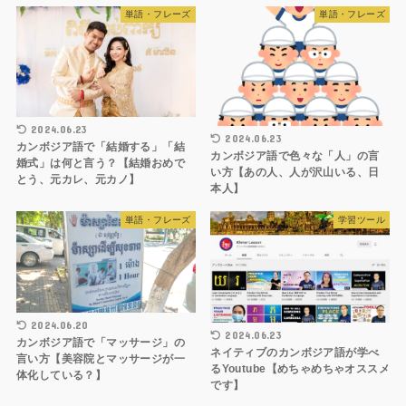
単語・フレーズ
単語・フレーズ
2024.06.23
2024.06.23
カンボジア語で「結婚する」「結
カンボジア語で色々な「人」の言
婚式」は何と言う？【結婚おめで
い方【あの人、人が沢山いる、日
とう、元カレ、元カノ】
本人】
単語・フレーズ
学習ツール
2024.06.20
2024.06.23
カンボジア語で「マッサージ」の
ネイティブのカンボジア語が学べ
言い方【美容院とマッサージが一
るYoutube【めちゃめちゃオススメ
体化している？】
です】