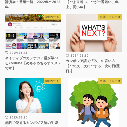
講演会・番組一覧 2022年〜2023
【〜より若い、〜が一番若い、年
年
上、同い年】
学習ツール
単語・フレーズ
2024.06.23
2024.06.20
ネイティブのカンボジア語が学べ
カンボジア語で「次」の言い方
るYoutube【めちゃめちゃオススメ
【〜の次、次に〜する、次の日(翌
です】
日)】
学習ツール
単語・フレーズ
2024.06.20
無料で使えるカンボジア語の学習