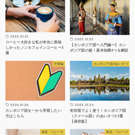
2025.01.21
2025.12.03
コーヒー大好きな私が本当に美味
【カンボジア語〜入門編〜】カン
しかったノンカフェインコーヒー3
ボジア語の超！基本知識4つを解説
選
学習編
カンボジア語のあいさつ
2026.01.06
2025.12.24
カンボジア語を一から学習したい
初対面でよく使う！カンボジア語
方はこちら
（クメール語）のあいさつ13選
【保存版】
単語・フレーズ
単語・フレーズ