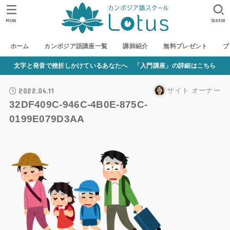
MENU
SEARCH
ホーム
カンボジア語講座一覧
講師紹介
無料プレゼント
ブ
文字と発音で挫折しかけているあなたへ 「入門講座」の詳細はこちら
2022.04.11
サイト オーナー
32DF409C-946C-4B0E-875C-
0199E079D3AA