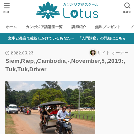
MENU
SEARCH
ホーム
カンボジア語講座一覧
講師紹介
無料プレゼント
ブ
文字と発音で挫折しかけているあなたへ 「入門講座」の詳細はこちら
2022.03.23
サイト オーナー
Siem,Riep,,Cambodia,-,November,5,,2019:,
Tuk,Tuk,Driver