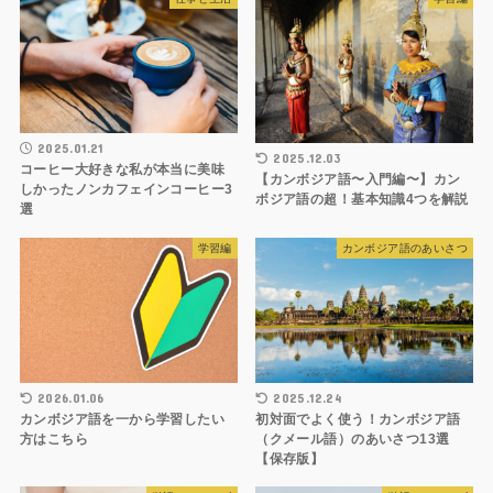
2025.01.21
2025.12.03
コーヒー大好きな私が本当に美味
【カンボジア語〜入門編〜】カン
しかったノンカフェインコーヒー3
ボジア語の超！基本知識4つを解説
選
学習編
カンボジア語のあいさつ
2026.01.06
2025.12.24
カンボジア語を一から学習したい
初対面でよく使う！カンボジア語
方はこちら
（クメール語）のあいさつ13選
【保存版】