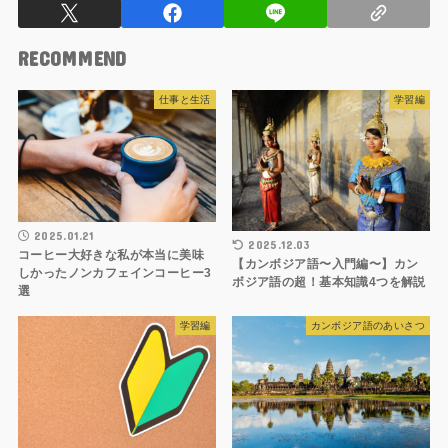
RECOMMEND
仕事と生活
学習編
2025.01.21
2025.12.03
コーヒー大好きな私が本当に美味
【カンボジア語〜入門編〜】カン
しかったノンカフェインコーヒー3
ボジア語の超！基本知識4つを解説
選
学習編
カンボジア語のあいさつ