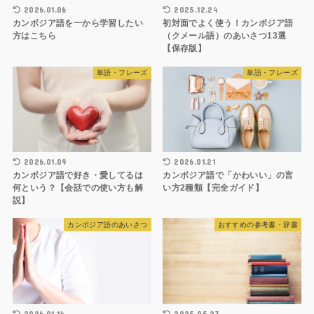
2026.01.06
2025.12.24
カンボジア語を一から学習したい
初対面でよく使う！カンボジア語
方はこちら
（クメール語）のあいさつ13選
【保存版】
単語・フレーズ
単語・フレーズ
2026.01.09
2026.01.21
カンボジア語で好き・愛してるは
カンボジア語で「かわいい」の言
何という？【会話での使い方も解
い方2種類【完全ガイド】
説】
カンボジア語のあいさつ
おすすめの参考書・辞書
2026.01.14
2025.05.23