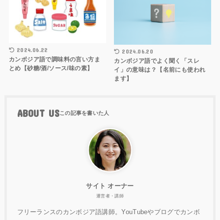
2024.06.22
2024.06.20
カンボジア語で調味料の言い方ま
カンボジア語でよく聞く「スレ
とめ【砂糖/酒/ソース/味の素】
イ」の意味は？【名前にも使われ
ます】
ABOUT US
サイト オーナー
運営者・講師
フリーランスのカンボジア語講師。YouTubeやブログでカンボ