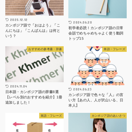
2025.12.12
2024.06.20
カンボジア語で「おはよう」「こ
初学者必読！カンボジア語の日常
んにちは」「こんばんは」は何と
会話でめちゃめちゃよく使う動詞
いう？
トップ15
おすすめの参考書・辞書
単語・フレーズ
2024.11.04
2024.06.23
日本語・カンボジア語の辞書8選
カンボジア語で色々な「人」の言
【レベル別のおすすめを紹介】1冊
い方【あの人、人が沢山いる、日
追加しました！
本人】
単語・フレーズ
カンボジア語のあいさつ