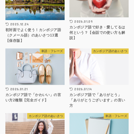
2026.01.09
2025.12.24
カンボジア語で好き・愛してるは
初対面でよく使う！カンボジア語
何という？【会話での使い方も解
（クメール語）のあいさつ13選
説】
【保存版】
単語・フレーズ
カンボジア語のあいさつ
2026.01.21
2026.01.14
カンボジア語で「かわいい」の言
カンボジア語で「ありがとう」
い方2種類【完全ガイド】
「ありがとうございます」の言い
方
カンボジア語のあいさつ
単語・フレーズ