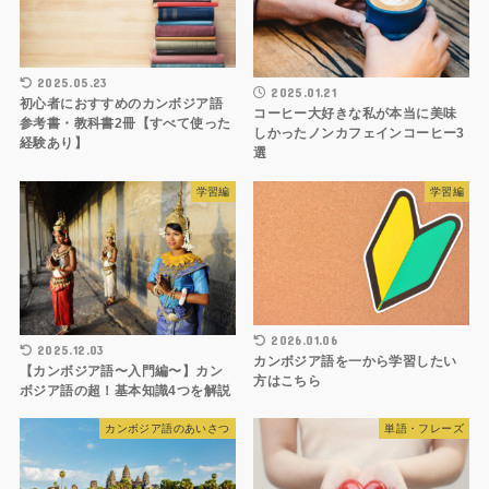
2025.05.23
2025.01.21
初心者におすすめのカンボジア語
コーヒー大好きな私が本当に美味
参考書・教科書2冊【すべて使った
しかったノンカフェインコーヒー3
経験あり】
選
学習編
学習編
2026.01.06
2025.12.03
カンボジア語を一から学習したい
【カンボジア語〜入門編〜】カン
方はこちら
ボジア語の超！基本知識4つを解説
カンボジア語のあいさつ
単語・フレーズ