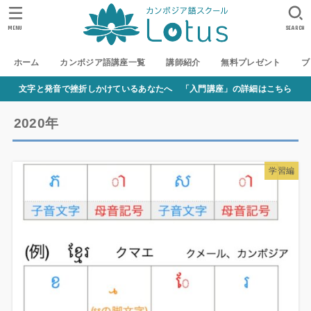
MENU
SEARCH
ホーム
カンボジア語講座一覧
講師紹介
無料プレゼント
ブ
文字と発音で挫折しかけているあなたへ 「入門講座」の詳細はこちら
2020年
学習編