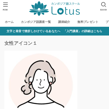
MENU
SEARCH
ホーム
カンボジア語講座一覧
講師紹介
無料プレゼント
ブ
文字と発音で挫折しかけているあなたへ 「入門講座」の詳細はこちら
女性アイコン１