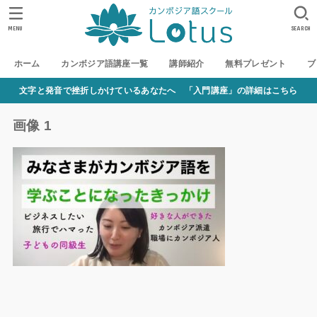
MENU
SEARCH
ホーム
カンボジア語講座一覧
講師紹介
無料プレゼント
ブ
文字と発音で挫折しかけているあなたへ 「入門講座」の詳細はこちら
画像 1