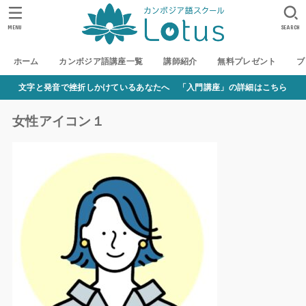
MENU
SEARCH
ホーム
カンボジア語講座一覧
講師紹介
無料プレゼント
ブ
文字と発音で挫折しかけているあなたへ 「入門講座」の詳細はこちら
女性アイコン１