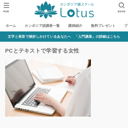
MENU
SEARCH
ホーム
カンボジア語講座一覧
講師紹介
無料プレゼント
ブ
文字と発音で挫折しかけているあなたへ 「入門講座」の詳細はこちら
PCとテキストで学習する女性