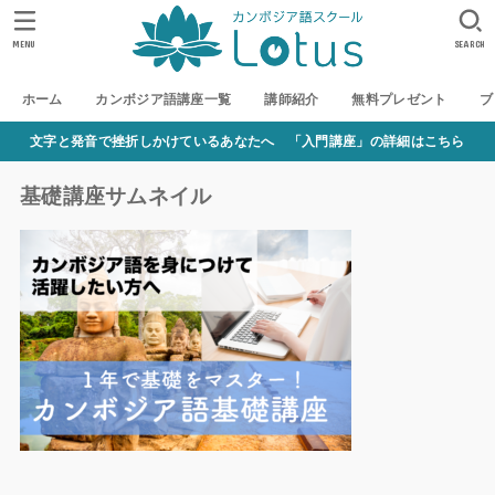
MENU
SEARCH
ホーム
カンボジア語講座一覧
講師紹介
無料プレゼント
ブ
文字と発音で挫折しかけているあなたへ 「入門講座」の詳細はこちら
基礎講座サムネイル